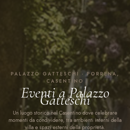
PALAZZO GATTESCHI · PORRENA,
CASENTINO
Eventi a Palazzo
Gatteschi
Un luogo storico nel Casentino dove celebrare
momenti da condividere, tra ambienti interni della
villa e spazi esterni della proprietà.