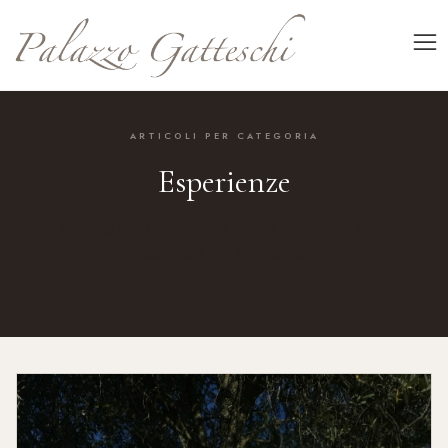
ARTICOLI PER CATEGORIA
Esperienze
Yoga, cooking class, escursioni e tutto quello che puoi vivere
durante il tuo soggiorno.